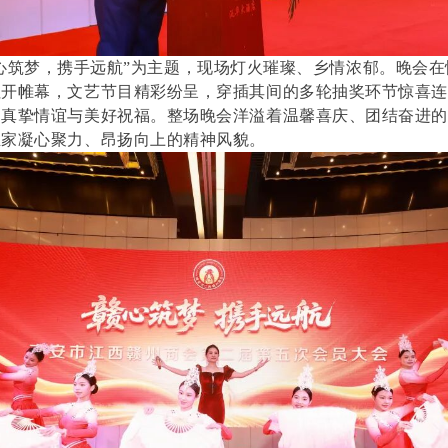
筑梦，携手远航”为主题，现场灯火璀璨、乡情浓郁。晚会在
拉开帷幕，文艺节目精彩纷呈，穿插其间的多轮抽奖环节惊喜
的真挚情谊与美好祝福。整场晚会洋溢着温馨喜庆、团结奋进
业家凝心聚力、昂扬向上的精神风貌。