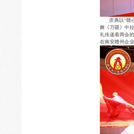
庆典以“赣心
舞《万疆》中
礼传递着商会
在南安赣州企