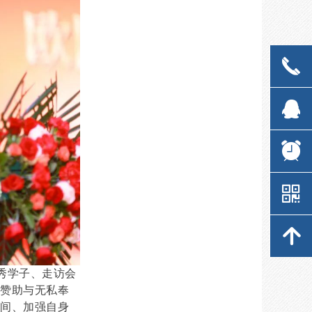
끅
끅
뀩
뀩
뀥
뀥
낃
낃
녕
녕
秀学子、走访会
慨赞助与无私奉
空间、加强自身