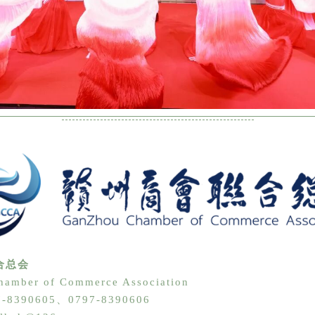
合总会
amber of Commerce Association
-8390605、
0797-8390606