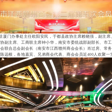
厦门办事处主任欧阳安民，于都县政协主席赖晓强，副主席
政协副主席、工商联主席钟小华，南安市委统战部副部长、市
商会联合总会副会长（南安市江西赣州商会会长）肖过房、常
陈远根，各地嘉宾、兄弟商会代表、商会会员近400人欢聚一