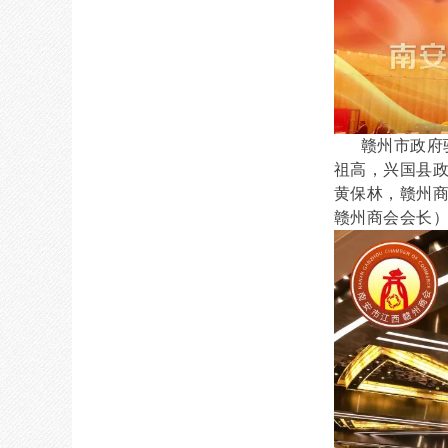
赣州市政府驻
祖高，兴国县
黄保林，赣州
赣州商会会长）