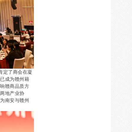
肯定了商会在凝
会已成为赣州籍
打响赣商品质方
两地产业协
，为南安与赣州