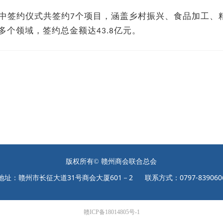
中签约仪式共签约
个项目，涵盖乡村振兴、食品加工、
7
多个领域，签约总金额达
亿元。
43.8
版权所有©
赣州商会联合总会
地址：赣州市长征大道31号商会大厦601－2 联系方式：0797-839060
赣ICP备18014805号-1