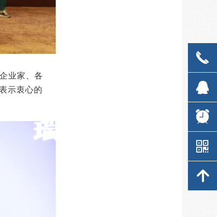
끅
끅
企业家、各
뀩
뀩
表示衷心的
뀥
뀥
낃
낃
녕
녕