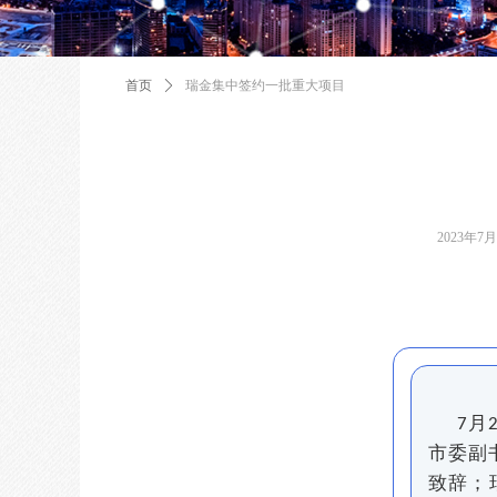
首页
ꄲ
瑞金集中签约一批重大项目
2023年7
月
7
市委副
致辞；