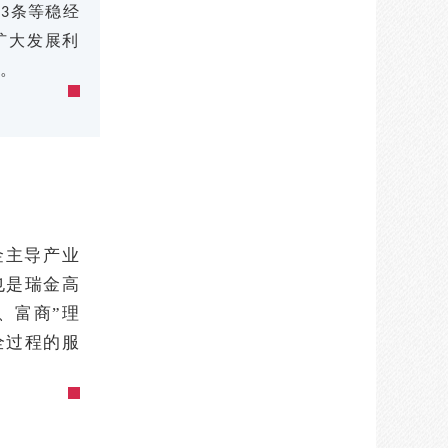
条等稳经
23
扩大发展利
。
金主导产业
也是瑞金高
、富商”理
全过程的服