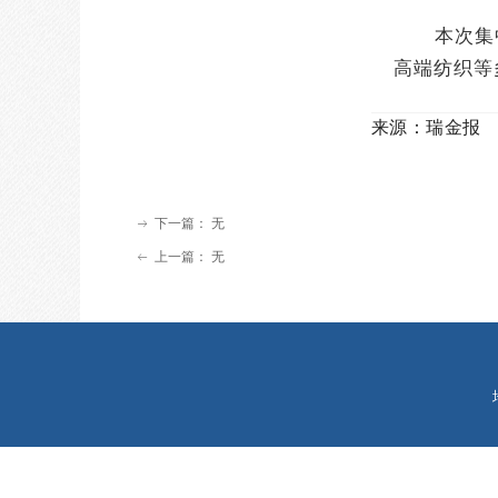
本次集
高端纺织等
来源：瑞金报
下一篇：
无
ꁹ
上一篇：
无
ꂃ