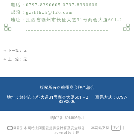
电话：0797-8390605 0797-8390606
邮箱：gzshlhzh@126.com
地址：江西省赣州市长征大道31号商会大厦601-2
下一篇：
无
ꁹ
上一篇：
无
ꂃ
版权所有©
赣州商会联合总会
地址：赣州市长征大道31号商会大厦601－2 联系方式：0797-
8390606
赣ICP备18014805号-1
本网站支持
IPv6
本网站由阿里云提供云计算及安全服务
Powered by 万网