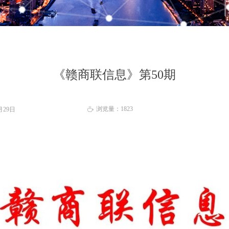
《赣商联信息》第50期
浏览量：
1823
月29日
ꄘ