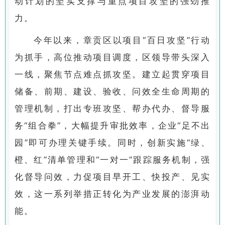
动计划的坚实支撑与重点项目攻坚的强劲推
力。
今年以来，章贡区以项目“百日攻坚”行动
为抓手，高位推动项目调度，区领导带头深入
一线，聚焦节点难点抓攻坚。建立起贯穿项目
储备、前期、建设、验收、问效全生命周期的
管理机制，打出专班攻坚、帮办代办、督导服
务“组合拳”，大幅提升审批效率，企业“足不出
园”即可办理关键手续。同时，创新实施“绿、
橙、红”清单管理和“一对一”跟踪服务机制，强
化督导问效，力促项目早开工、快投产、见实
效，这一系列举措正转化为产业发展的澎湃动
能。