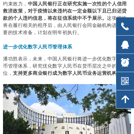
约束效力，
中国人民银行正在研究实施一次性的个人信用
救济政策，对于疫情以来违约在一定金额以下且已归还贷
款的个人违约信息，将在征信系统中不予展示。
这项措施
끅
끅
将在履行相关的程序后，由人民银行会同金融机构进行必
要的技术准备，计划在明年初执行。
뀩
뀩
进一步优化数字人民币管理体系
潘功胜表示，未来，中国人民银行将进一步优化数字人民
뀥
뀥
币管理体系，研究优化数字人民币在货币层次之中的定
位，
支持更多商业银行成为数字人民币业务运营机构。
낃
낃
녕
녕