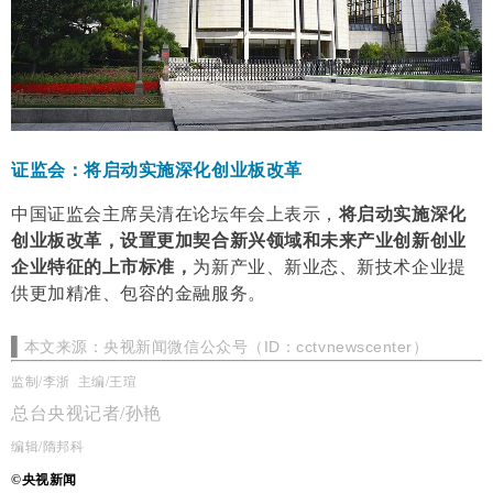
证监会：将启动实施深化创业板改革
中国证监会主席吴清在
论坛
年会上表示，
将启动实施深化
创业板改革，设置更加契合新兴领域和未来产业创新创业
企业特征的上市标准，
为新产业、新业态、新技术企业提
供更加精准、包容的金融服务。
▌
本文来源：
央视新闻微信公众号（ID：cctvnewscen
ter）
监制/李浙 主编/王瑄
总台央视记者/孙艳
编辑/隋邦科
©央视新闻